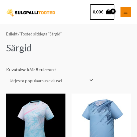
Skip
Main
to
0,00
€
Men
content
Sorteeritud
populaarsuse
järgi
Esileht
/ Tooted siltidega “Särgid”
Särgid
Kuvatakse kõik 8 tulemust