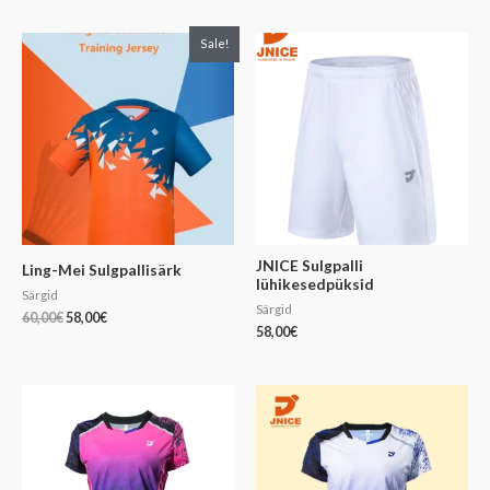
Algne
Praegune
Sale!
hind
hind
oli:
on:
60,00€.
58,00€.
JNICE Sulgpalli
Ling-Mei Sulgpallisärk
lühikesedpüksid
Särgid
Särgid
60,00
€
58,00
€
58,00
€