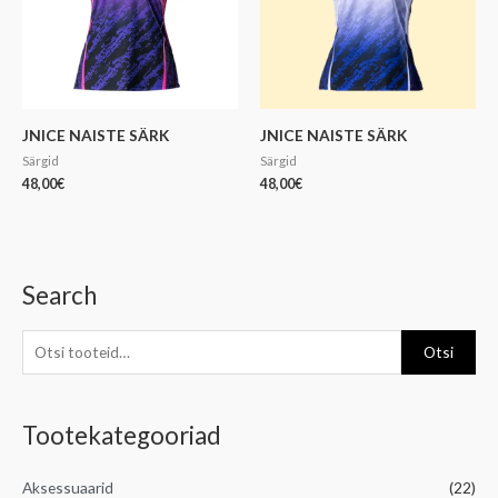
JNICE NAISTE SÄRK
JNICE NAISTE SÄRK
Särgid
Särgid
48,00
€
48,00
€
Search
O
t
s
Otsi
i
:
Tootekategooriad
Aksessuaarid
(22)