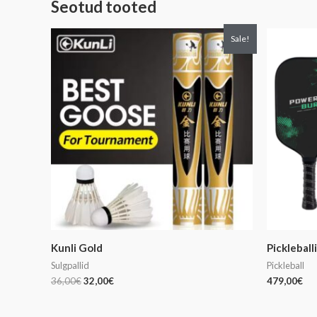
Seotud tooted
Algne
Praegune
Sale!
hind
hind
oli:
on:
36,00€.
32,00€.
Kunli Gold
Pickleball
Sulgpallid
Pickleball
36,00
€
32,00
€
479,00
€