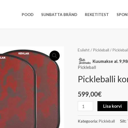
POOD
SUNBATTA BRÄND
REKETITEST
SPON
Pickleballi
Esileht
/
Pickleball
/ Pickleba
komplekt
Kuumakse al.
9,98
Süsinik
Pickleball
KEVLAR
Pickleballi 
kogus
599,00
€
Lisa korvi
Kategooria:
Pickleball
Silt: