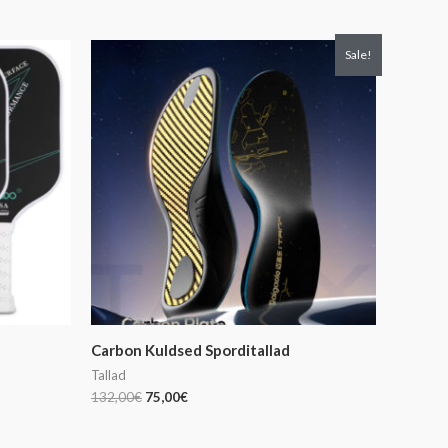
Algne
Praegune
Sale!
hind
hind
oli:
on:
132,00€.
75,00€.
Carbon Kuldsed Sporditallad
Tallad
132,00
€
75,00
€