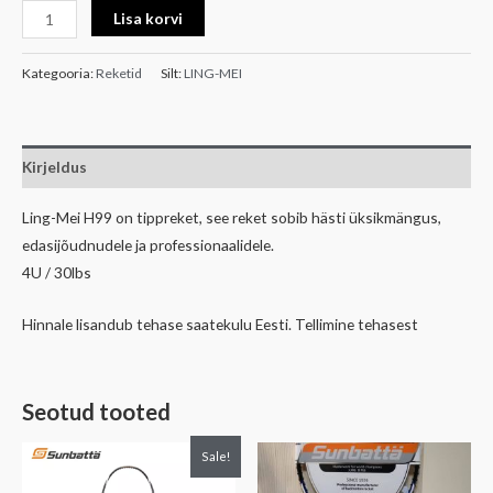
Lisa korvi
Kategooria:
Reketid
Silt:
LING-MEI
Kirjeldus
Ling-Mei H99 on tippreket, see reket sobib hästi üksikmängus,
edasijõudnudele ja professionaalidele.
4U / 30lbs
Hinnale lisandub tehase saatekulu Eesti. Tellimine tehasest
Seotud tooted
Algne
Praegune
Sale!
hind
hind
oli:
on: