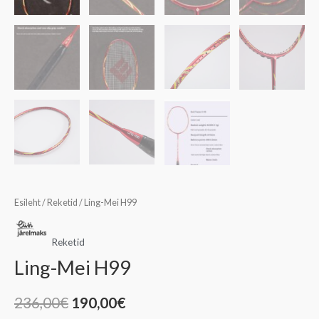
Esileht
/
Reketid
/ Ling-Mei H99
Reketid
Ling-Mei H99
236,00
€
190,00
€