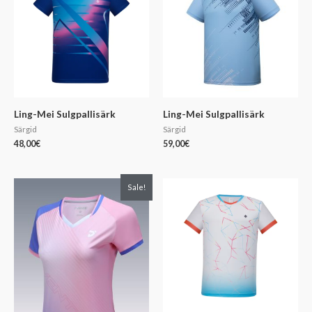
Ling-Mei Sulgpallisärk
Ling-Mei Sulgpallisärk
Särgid
Särgid
48,00
€
59,00
€
Algne
Praegune
Sale!
hind
hind
oli:
on:
78,00€.
60,00€.