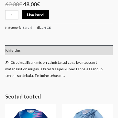
60,00
€
48,00
€
Lisa korvi
Kategooria:
Särgid
Silt:
JNICE
Kirjeldus
JNICE sulgpallisärk mis on valmistatud väga kvaliteetsest
materjalist on mugav ja kiiresti seljas kuivav. Hinnale lisandub
tehase saatekulu. Tellimine tehasest.
Seotud tooted