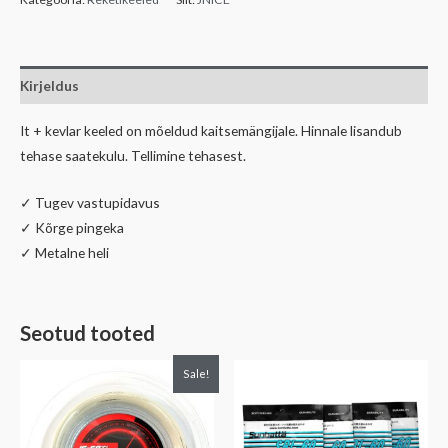
Kirjeldus
It + kevlar keeled on mõeldud kaitsemängijale. Hinnale lisandub
tehase saatekulu. Tellimine tehasest.
✓ Tugev vastupidavus
✓ Kõrge pingeka
✓ Metalne heli
Seotud tooted
Algne
Praegune
Sale!
hind
hind
oli:
on:
211,00€.
158,00€.