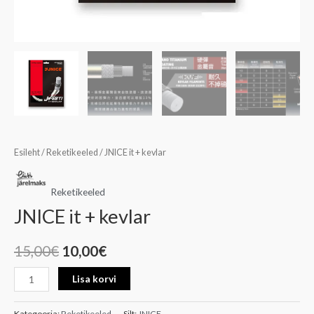
Esileht
/
Reketikeeled
/ JNICE it + kevlar
Reketikeeled
JNICE it + kevlar
15,00
€
10,00
€
Lisa korvi
Kategooria:
Reketikeeled
Silt:
JNICE