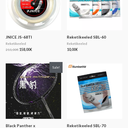
JNICE JS-68TI
Reketikeeled SBL-60
Reketikeeled
Reketikeeled
211,00
€
158,00
€
10,00
€
Algne
Praegune
Sale!
hind
hind
oli:
on:
262,00€.
185,00€.
Black Panther x
Reketikeeled SBL-70