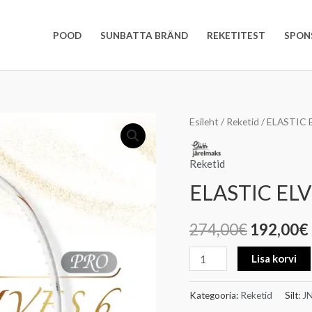
POOD
SUNBATTA BRÄND
REKETITEST
SPON
ELASTIC
Esileht
/
Reketid
/ ELASTIC 
Algne
ELVES
hind
6
Reketid
Pro
oli:
ELASTIC ELV
kogus
274,00€.
274,00
€
192,00
€
Lisa korvi
Kategooria:
Reketid
Silt:
J