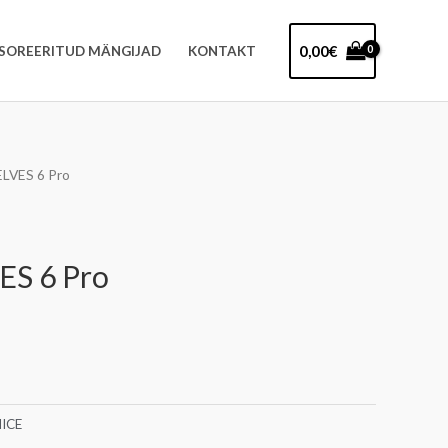
0,00
€
SOREERITUD MÄNGIJAD
KONTAKT
ELVES 6 Pro
Praegune
hind
on:
ES 6 Pro
192,00€.
NICE