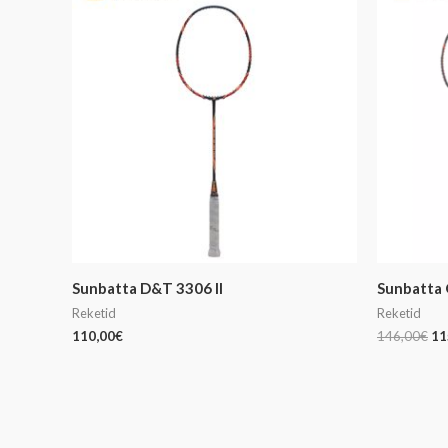
hi
oli
14
Sunbatta D&T 3306 ll
Sunbatta 
Reketid
Reketid
110,00
€
146,00
€
11