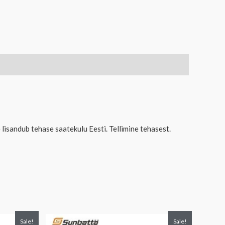
isandub tehase saatekulu Eesti. Tellimine tehasest.
Algne
Praegune
Sale!
Sale!