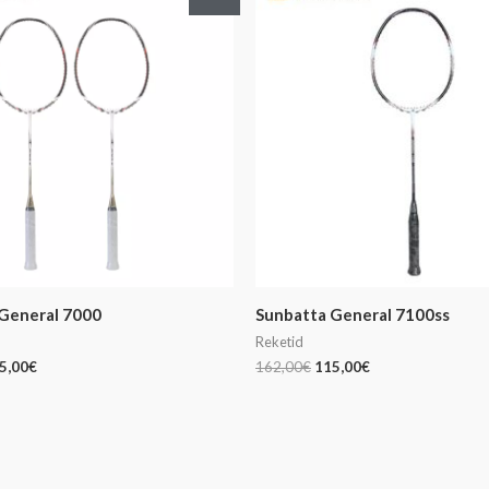
nd
hind
hind
hind
:
on:
oli:
on:
6,00€.
115,00€.
162,00€.
115,00€.
General 7000
Sunbatta General 7100ss
Reketid
5,00
€
162,00
€
115,00
€