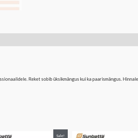
ionaalidele. Reket sobib üksikmängus kui ka paarismängus. Hinnale l
gne
Praegune
Algne
Praegune
Sale!