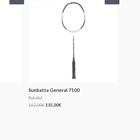
hind
hind
oli:
on:
162,00€.
115,00€.
Sunbatta General 7100
Reketid
162,00
€
115,00
€