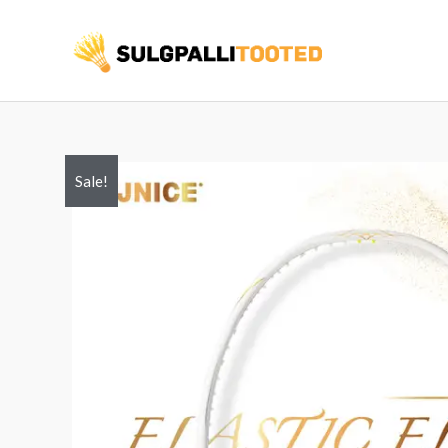
Skip
to
content
Sale!